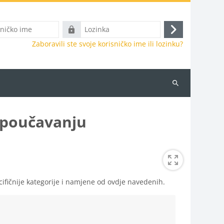
Lozinka
Prijava
Zaboravili ste svoje korisničko ime ili lozinku?
Pretraži
e-
kolegije
i poučavanju
ifičnije kategorije i namjene od ovdje navedenih.