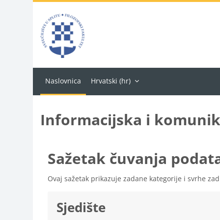
Preskoči na sadržaj
Naslovnica
Hrvatski ‎(hr)‎
Informacijska i komunik
Sažetak čuvanja podat
Ovaj sažetak prikazuje zadane kategorije i svrhe za
Sjedište